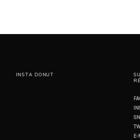
INSTA DONUT
S
RÉ
FA
IN
SN
TW
E-