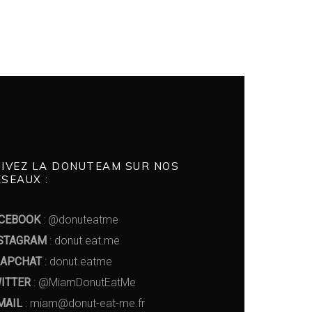
UIVEZ LA DONUTEAM SUR NOS
SEAUX :
CEBOOK
: @donuteatme
STAGRAM
: donut.eat.me
APCHAT
: donut.eatme
ITTER
: @MiamDonutEatMe
MAIL
: miam@donut-eat-me.fr