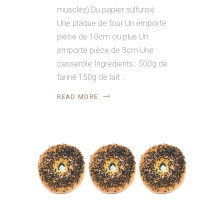
musclés) Du papier sulfurisé
Une plaque de four Un emporte
pièce de 10cm ou plus Un
emporte pièce de 3cm Une
casserole Ingrédients : 500g de
farine 150g de lait
READ MORE