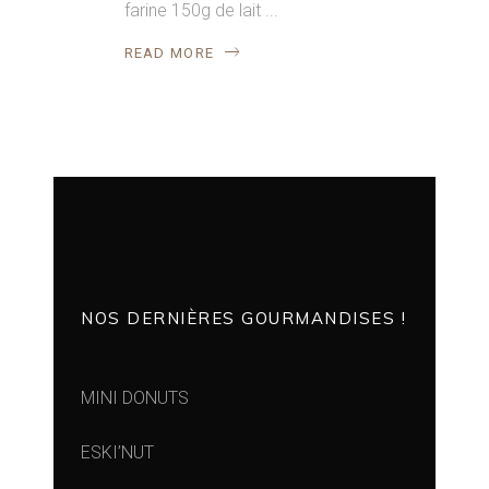
farine 150g de lait
READ MORE
NOS DERNIÈRES GOURMANDISES !
MINI DONUTS
ESKI’NUT