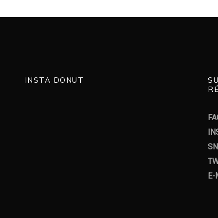
INSTA DONUT
S
RÉ
FA
IN
SN
TW
E-