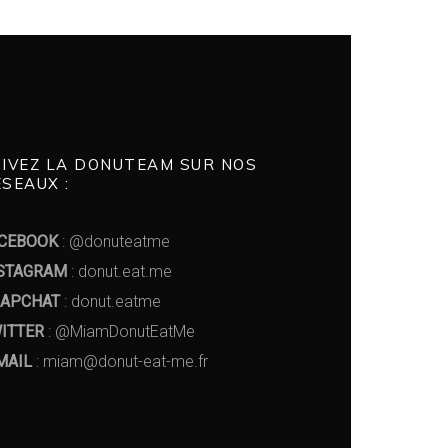
UIVEZ LA DONUTEAM SUR NOS
SEAUX :
CEBOOK
: @donuteatme
STAGRAM
: donut.eat.me
APCHAT
: donut.eatme
ITTER
: @MiamDonutEatMe
MAIL
: miam@donut-eat-me.fr