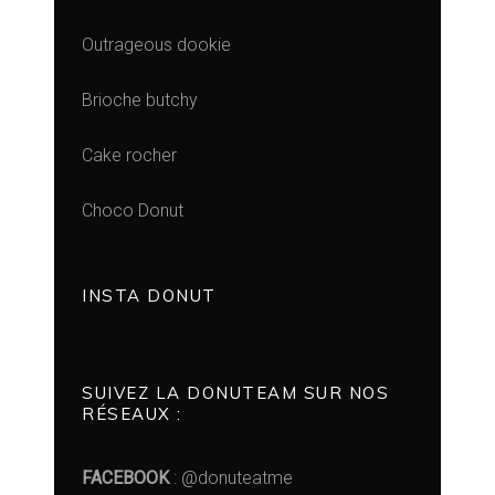
Outrageous dookie
Brioche butchy
Cake rocher
Choco Donut
INSTA DONUT
SUIVEZ LA DONUTEAM SUR NOS
RÉSEAUX :
FACEBOOK
: @donuteatme