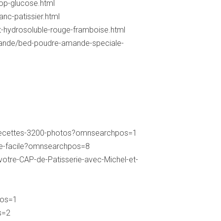
rop-glucose.html
nc-patissier.html
nt-hydrosoluble-rouge-framboise.html
mande/bed-poudre-amande-speciale-
10-recettes-3200-photos?omnsearchpos=1
rie-facile?omnsearchpos=8
votre-CAP-de-Patisserie-avec-Michel-et-
pos=1
s=2