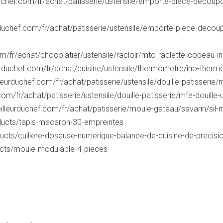
uchef.com/fr/achat/patisserie/ustensile/emporte-piece-decoupo
duchef.com/fr/achat/patisserie/ustensile/emporte-piece-decou
m/fr/achat/chocolatier/ustensile/racloir/mto-raclette-copeau-in
urduchef.com/fr/achat/cuisine/ustensile/thermometre/ino-therm
eurduchef.com/fr/achat/patisserie/ustensile/douille-patisserie/
om/fr/achat/patisserie/ustensile/douille-patisserie/mfe-douille-
lleurduchef.com/fr/achat/patisserie/moule-gateau/savarin/sil-mo
roducts/tapis-macaron-30-empreintes
oducts/cuillere-doseuse-numerique-balance-de-cuisine-de-precisi
oducts/moule-modulable-4-pieces