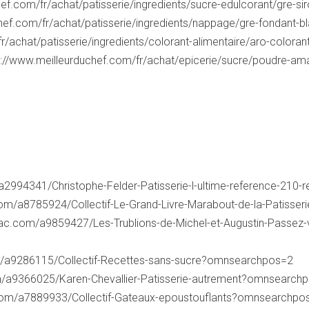
ef.com/fr/achat/patisserie/ingredients/sucre-edulcorant/gre-si
hef.com/fr/achat/patisserie/ingredients/nappage/gre-fondant-bla
/achat/patisserie/ingredients/colorant-alimentaire/aro-colora
s://www.meilleurduchef.com/fr/achat/epicerie/sucre/poudre-a
m/a2994341/Christophe-Felder-Patisserie-l-ultime-reference-2
c.com/a8785924/Collectif-Le-Grand-Livre-Marabout-de-la-Patisse
.fnac.com/a9859427/Les-Trublions-de-Michel-et-Augustin-Passez-
com/a9286115/Collectif-Recettes-sans-sucre?omnsearchpos=2
com/a9366025/Karen-Chevallier-Patisserie-autrement?omnsearch
ac.com/a7889933/Collectif-Gateaux-epoustouflants?omnsearchpo