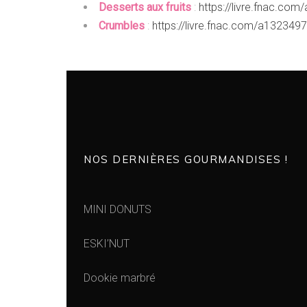
Desserts aux fruits
:
https://livre.fnac.co
Crumbles
:
https://livre.fnac.com/a13234
NOS DERNIÈRES GOURMANDISES !
MINI DONUTS
ESKI’NUT
Dookie marbré