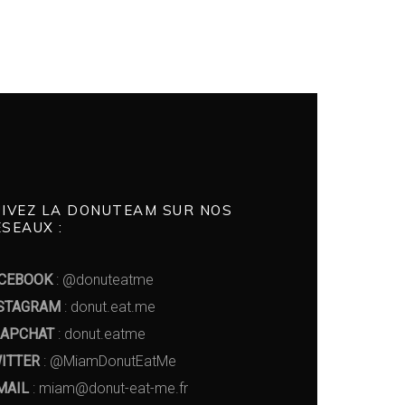
UIVEZ LA DONUTEAM SUR NOS
SEAUX :
CEBOOK
: @donuteatme
STAGRAM
: donut.eat.me
APCHAT
: donut.eatme
ITTER
: @MiamDonutEatMe
MAIL
: miam@donut-eat-me.fr