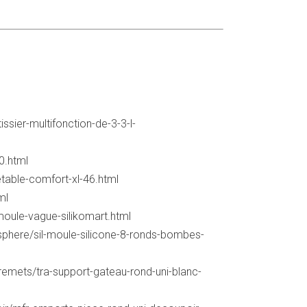
ssier-multifonction-de-3-3-l-
0.html
etable-comfort-xl-46.html
ml
moule-vague-silikomart.html
sphere/sil-moule-silicone-8-ronds-bombes-
remets/tra-support-gateau-rond-uni-blanc-