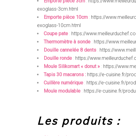
Emporte pièce 3cm
:
https://www.meilleurd
exoglass-3cm.html
Emporte pièce 10cm
:
https://www.meilleur
exoglass-10cm.html
Coupe pate
:
https://www.meilleurduchef.co
Thermomètre à sonde
:
https://www.meille
Douille cannelée 8 dents
:
https://www.meill
Douille ronde
:
https://www.meilleurduchef.c
Moule Silikomart « donut »
:
https://www.mei
Tapis 30 macarons :
https://e-cuisine.fr/p
Cuillère numérique
:
https://e-cuisine.fr/pr
Moule modulable
:
https://e-cuisine.fr/pr
Les produits :