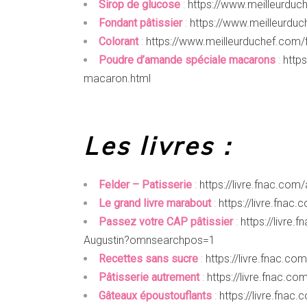
Sirop de glucose
:
https://www.meilleurduch
Fondant
pâtissier
:
https://www.meilleurduc
Colorant
:
https://www.meilleurduchef.com/fr
Poudre d’amande spéciale macarons
:
http
macaron.html
Les livres :
Felder – Patisserie
:
https://livre.fnac.co
L
e grand livre marabout
:
https://livre.fna
Passez votre CAP
pâtissier
:
https://livre
Augustin?omnsearchpos=1
Recettes sans sucre
:
https://livre.fnac.
Pâtisserie
autrement
:
https://livre.fnac.
Gâteaux époustouflants
:
https://livre.fn