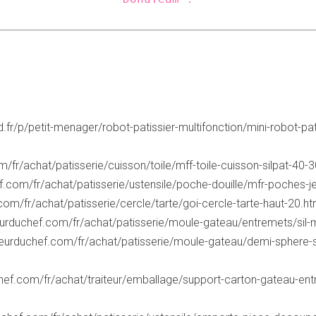
.fr/p/petit-menager/robot-patissier-multifonction/mini-robot-pati
/fr/achat/patisserie/cuisson/toile/mff-toile-cuisson-silpat-40-3
f.com/fr/achat/patisserie/ustensile/poche-douille/mfr-poches-j
com/fr/achat/patisserie/cercle/tarte/goi-cercle-tarte-haut-20.ht
eurduchef.com/fr/achat/patisserie/moule-gateau/entremets/sil-
leurduchef.com/fr/achat/patisserie/moule-gateau/demi-sphere-
hef.com/fr/achat/traiteur/emballage/support-carton-gateau-ent