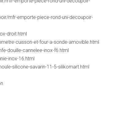
ir/mfr-emporte-piece-rond-uni-decoupoir-
poir/mfr-emporte-piece-rond-uni-decoupoir-
ox-droit.html
ometre-cuisson-et-four-a-sonde-amovible.html
mfe-douille-cannelee-inox-f6.html
unie-inox-16.html
ule-silicone-savarin-11-5-silikomart.html
on