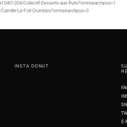
m/a10401204/Collectif-Desserts-aux-fruits?omnsearchpos=1
97/Camille-Le-Foll-Crumbles?omnsearchpos=3
INSTA DONUT
S
RÉ
FA
IN
SN
TW
E-