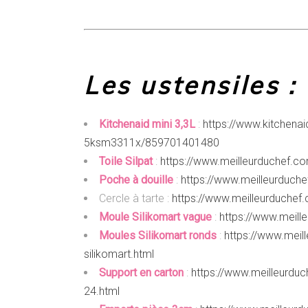
Les ustensiles :
Kitchenaid mini 3,3L
:
https://www.kitchenaid
5ksm3311x/859701401480
Toile Silpat
:
https://www.meilleurduchef.com
Poche à douille
:
https://www.meilleurduche
Cercle à tarte :
https://www.meilleurduchef.
Moule Silikomart vague
:
https://www.meill
Moules Silikomart ronds
:
https://www.meil
silikomart.html
Support en carton
:
https://www.meilleurduc
24.html