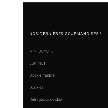
NOS DERNIÈRES GOURMANDISES !
MINI DONUTS
ESKI’NUT
Dookie marbré
Dookies
Outrageous dookie