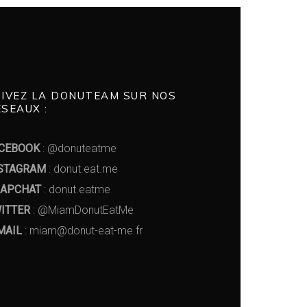
UIVEZ LA DONUTEAM SUR NOS
SEAUX :
CEBOOK
: @donuteatme
STAGRAM
: donut.eat.me
APCHAT
: donut.eatme
ITTER
: @MiamDonutEatMe
MAIL
: miam@donut-eat-me.fr