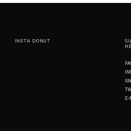
INSTA DONUT
S
RÉ
FA
IN
SN
TW
E-