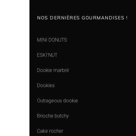
NOS DERNIÈRES GOURMANDISES !
MINI DONUTS
ESKI’NUT
Dookie marbré
Dookies
Outrageous dookie
Brioche butchy
Cake rocher