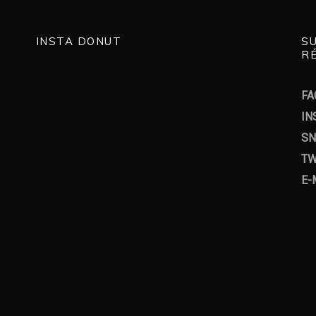
INSTA DONUT
S
RÉ
FA
IN
SN
TW
E-