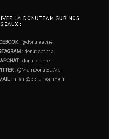
UIVEZ LA DONUTEAM SUR NOS
SEAUX :
CEBOOK
: @donuteatme
STAGRAM
: donut.eat.me
APCHAT
: donut.eatme
ITTER
: @MiamDonutEatMe
MAIL
: miam@donut-eat-me.fr