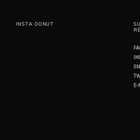
INSTA DONUT
S
RÉ
FA
IN
SN
TW
E-