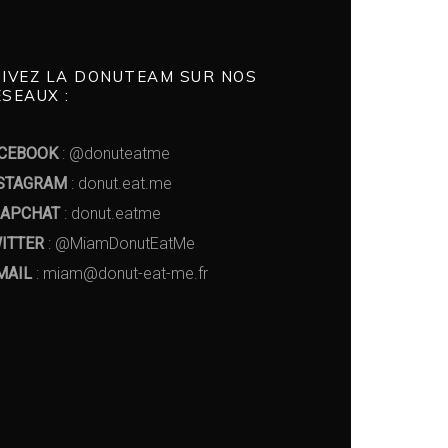
UIVEZ LA DONUTEAM SUR NOS
SEAUX :
CEBOOK
: @donuteatme
STAGRAM
: donut.eat.me
APCHAT
: donut.eatme
ITTER
: @MiamDonutEatMe
MAIL
: miam@donut-eat-me.fr