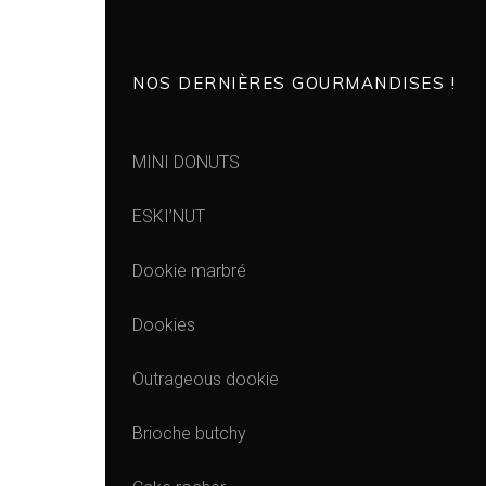
NOS DERNIÈRES GOURMANDISES !
MINI DONUTS
ESKI’NUT
Dookie marbré
Dookies
Outrageous dookie
Brioche butchy