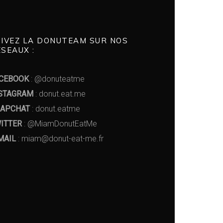
UIVEZ LA DONUTEAM SUR NOS
SEAUX :
CEBOOK
: @donuteatme
STAGRAM
: donut.eat.me
APCHAT
: donut.eatme
ITTER
: @MiamDonutEatMe
MAIL
: miam@donut-eat-me.fr