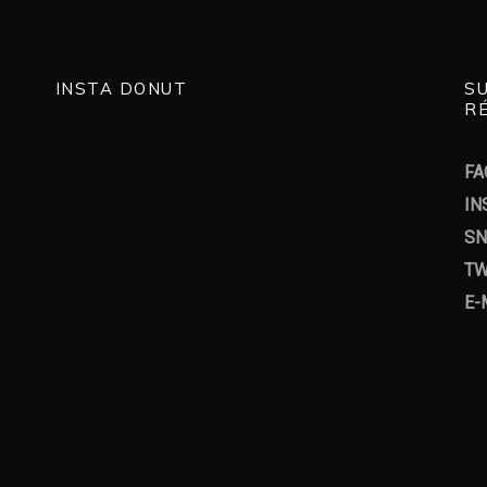
INSTA DONUT
S
RÉ
FA
IN
SN
TW
E-