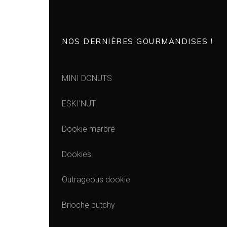
NOS DERNIÈRES GOURMANDISES !
MINI DONUTS
ESKI’NUT
Dookie marbré
Dookies
Outrageous dookie
Brioche butchy