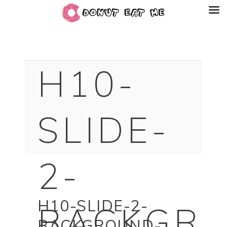
H10-
SLIDE-
2-
H10-SLIDE-2-
BACKGR
BACKGROUND-