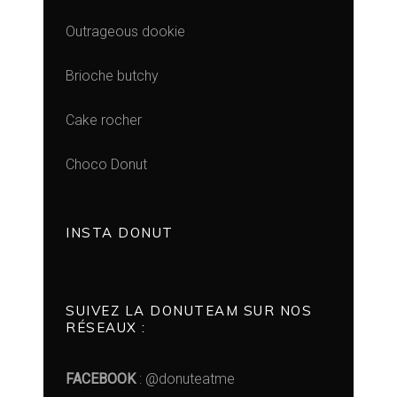
Outrageous dookie
Brioche butchy
Cake rocher
Choco Donut
INSTA DONUT
SUIVEZ LA DONUTEAM SUR NOS
RÉSEAUX :
FACEBOOK
: @donuteatme