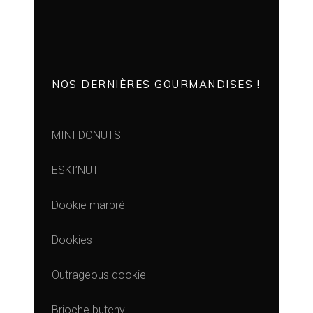
NOS DERNIÈRES GOURMANDISES !
MINI DONUTS
ESKI’NUT
Dookie marbré
Dookies
Outrageous dookie
Brioche butchy