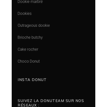
Dookie marbré
Dookies
Outrageous dookie
Brioche butchy
Cake rocher
Choco Donut
INSTA DONUT
SUIVEZ LA DONUTEAM SUR NOS
RÉSEAUX :