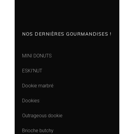
NOS DERNIÈRES GOURMANDISES !
MINI DONUTS
ESKI’NUT
Dookie marbré
Dookies
Outrageous dookie
Brioche butchy