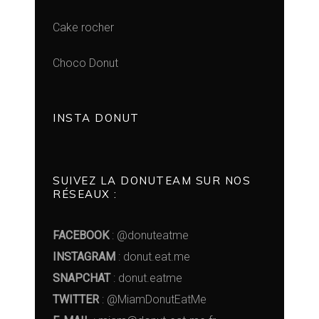
Cake rocher
Choco Donut
INSTA DONUT
SUIVEZ LA DONUTEAM SUR NOS
RÉSEAUX :
FACEBOOK
: @donuteatme
INSTAGRAM
: donut.eat.me
SNAPCHAT
: donut.eatme
TWITTER
: @MiamDonutEatMe