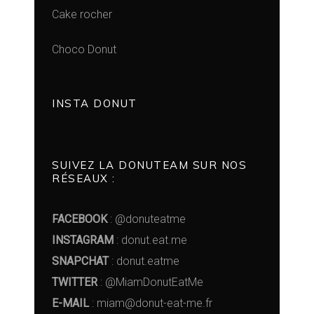
Cake rocher
Choco Donut
INSTA DONUT
SUIVEZ LA DONUTEAM SUR NOS
RÉSEAUX :
FACEBOOK
: @donuteatme
INSTAGRAM
: donut.eat.me
SNAPCHAT
: donut.eatme
TWITTER
: @MiamDonutEatMe
E-MAIL
: miam@donut-eat-me.fr