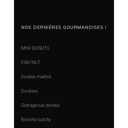
NOS DERNIÈRES GOURMANDISES !
MINI DONUTS
ESKI’NUT
Dookie marbré
Dookies
Outrageous dookie
Brioche butchy