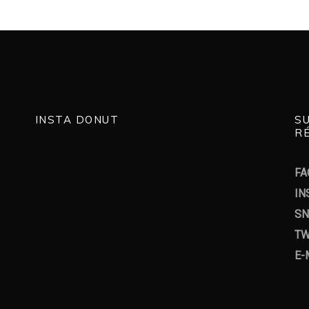
INSTA DONUT
S
RÉ
FA
IN
SN
TW
E-