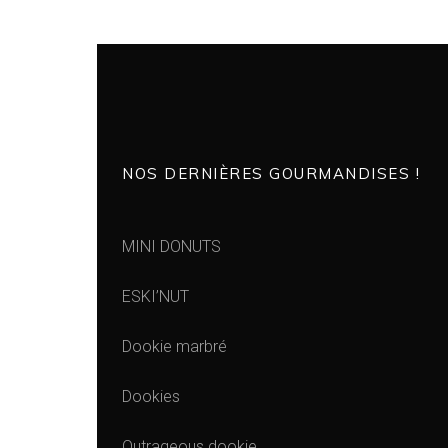
NOS DERNIÈRES GOURMANDISES !
MINI DONUTS
ESKI’NUT
Dookie marbré
Dookies
Outrageous dookie