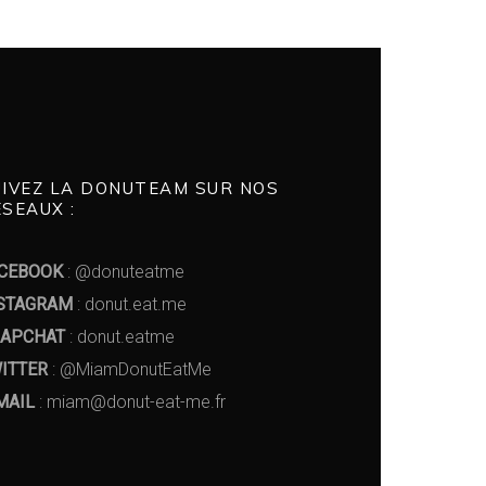
UIVEZ LA DONUTEAM SUR NOS
SEAUX :
CEBOOK
: @donuteatme
STAGRAM
: donut.eat.me
APCHAT
: donut.eatme
ITTER
: @MiamDonutEatMe
MAIL
: miam@donut-eat-me.fr