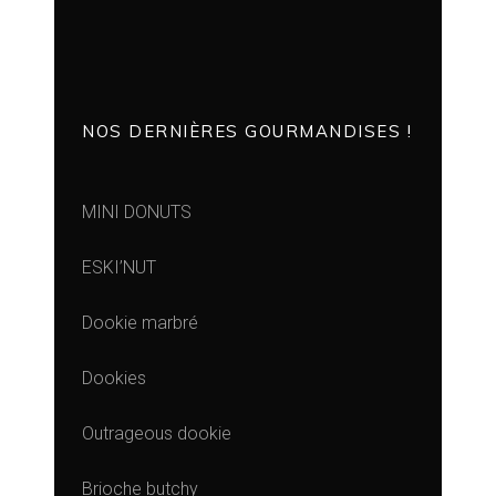
NOS DERNIÈRES GOURMANDISES !
MINI DONUTS
ESKI’NUT
Dookie marbré
Dookies
Outrageous dookie
Brioche butchy