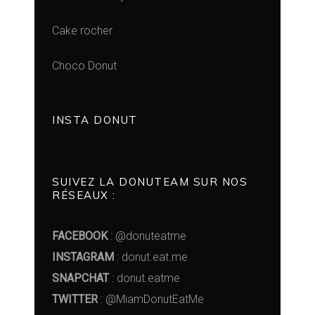
Cake rocher
Choco Donut
INSTA DONUT
SUIVEZ LA DONUTEAM SUR NOS
RÉSEAUX :
FACEBOOK
: @donuteatme
INSTAGRAM
: donut.eat.me
SNAPCHAT
: donut.eatme
TWITTER
: @MiamDonutEatMe