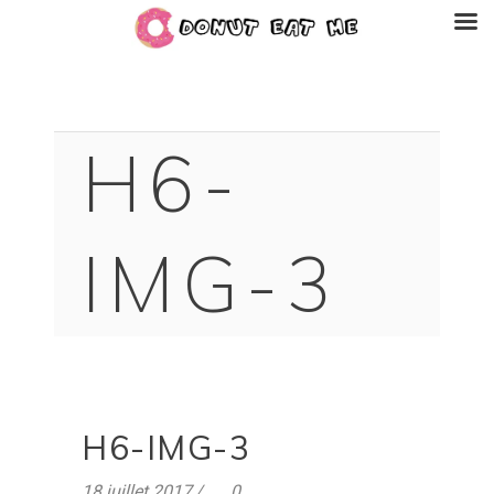
H6-
IMG-3
H6-IMG-3
18 juillet 2017
0