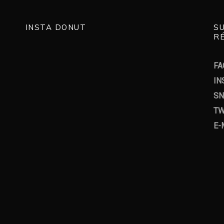
INSTA DONUT
S
RÉ
FA
IN
SN
TW
E-