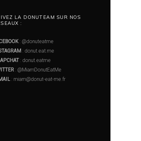
UIVEZ LA DONUTEAM SUR NOS
SEAUX :
CEBOOK
: @donuteatme
STAGRAM
: donut.eat.me
APCHAT
: donut.eatme
ITTER
: @MiamDonutEatMe
MAIL
: miam@donut-eat-me.fr