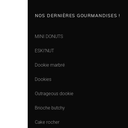
NOS DERNIÈRES GOURMANDISES !
MINI DONUTS
ESKI’NUT
Dookie marbré
Dookies
Outrageous dookie
Brioche butchy
Cake rocher