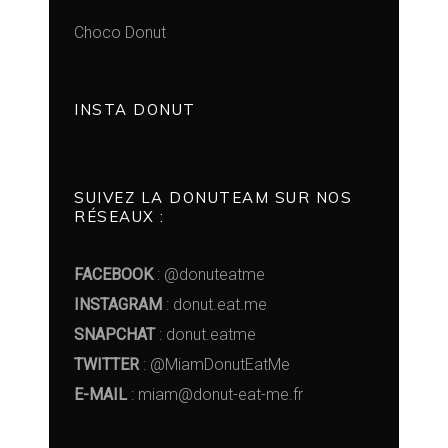
Choco Donut
INSTA DONUT
SUIVEZ LA DONUTEAM SUR NOS
RÉSEAUX :
FACEBOOK
: @donuteatme
INSTAGRAM
: donut.eat.me
SNAPCHAT
: donut.eatme
TWITTER
: @MiamDonutEatMe
E-MAIL
: miam@donut-eat-me.fr