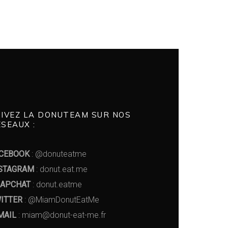
UIVEZ LA DONUTEAM SUR NOS
SEAUX :
CEBOOK
: @donuteatme
STAGRAM
: donut.eat.me
APCHAT
: donut.eatme
ITTER
: @MiamDonutEatMe
MAIL
: miam@donut-eat-me.fr