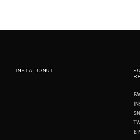
INSTA DONUT
S
RÉ
FA
IN
SN
TW
E-