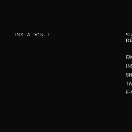
INSTA DONUT
S
RÉ
FA
IN
SN
TW
E-