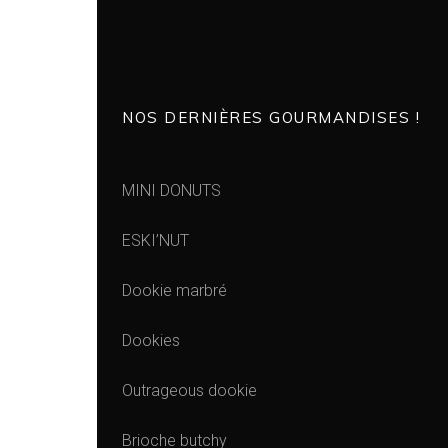
NOS DERNIÈRES GOURMANDISES !
MINI DONUTS
ESKI’NUT
Dookie marbré
Dookies
Outrageous dookie
Brioche butchy