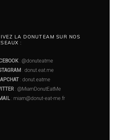
UIVEZ LA DONUTEAM SUR NOS
SEAUX :
CEBOOK
: @donuteatme
STAGRAM
: donut.eat.me
APCHAT
: donut.eatme
ITTER
: @MiamDonutEatMe
MAIL
: miam@donut-eat-me.fr