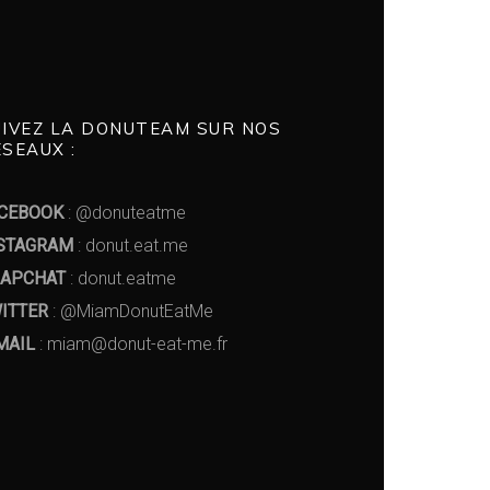
UIVEZ LA DONUTEAM SUR NOS
SEAUX :
CEBOOK
: @donuteatme
STAGRAM
: donut.eat.me
APCHAT
: donut.eatme
ITTER
: @MiamDonutEatMe
MAIL
: miam@donut-eat-me.fr