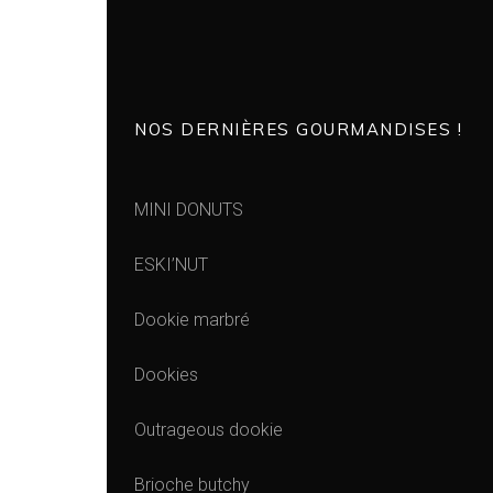
NOS DERNIÈRES GOURMANDISES !
MINI DONUTS
ESKI’NUT
Dookie marbré
Dookies
Outrageous dookie
Brioche butchy