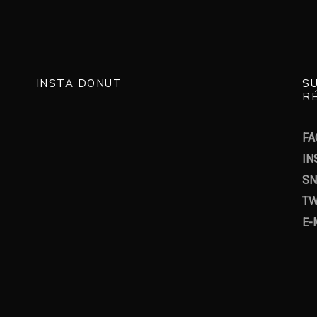
INSTA DONUT
S
RÉ
FA
IN
SN
TW
E-