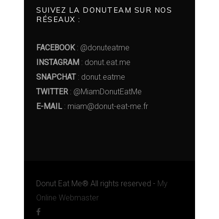
SUIVEZ LA DONUTEAM SUR NOS
RÉSEAUX :
FACEBOOK
: @donuteatme
INSTAGRAM
: donut.eat.me
SNAPCHAT
: donut.eatme
TWITTER
: @MiamDonutEatMe
E-MAIL
: miam@donut-eat-me.fr
Donut Eat Me® All rights reserved -
My
Online Webmaster