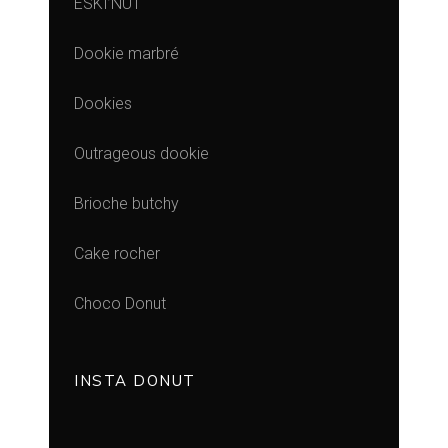
ESKI’NUT
Dookie marbré
Dookies
Outrageous dookie
Brioche butchy
Cake rocher
Choco Donut
INSTA DONUT