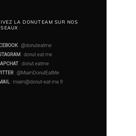
UIVEZ LA DONUTEAM SUR NOS
SEAUX :
CEBOOK
: @donuteatme
STAGRAM
: donut.eat.me
APCHAT
: donut.eatme
ITTER
: @MiamDonutEatMe
MAIL
: miam@donut-eat-me.fr