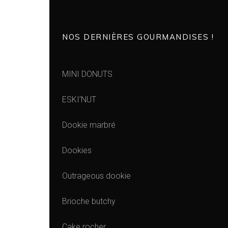
NOS DERNIÈRES GOURMANDISES !
MINI DONUTS
ESKI’NUT
Dookie marbré
Dookies
Outrageous dookie
Brioche butchy
Cake rocher