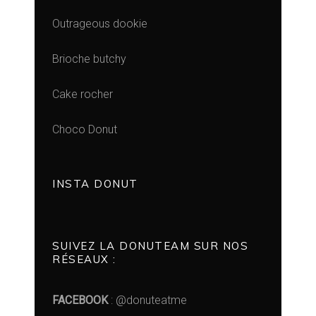
Outrageous dookie
Brioche butchy
Cake rocher
Choco Donut
INSTA DONUT
SUIVEZ LA DONUTEAM SUR NOS
RÉSEAUX :
FACEBOOK
: @donuteatme