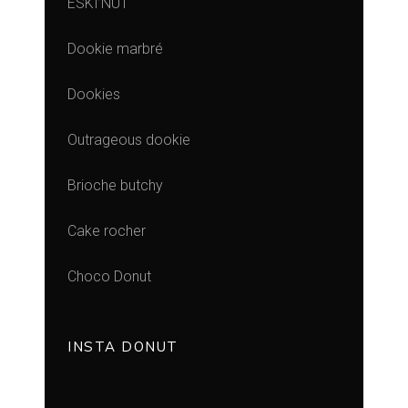
ESKI’NUT
Dookie marbré
Dookies
Outrageous dookie
Brioche butchy
Cake rocher
Choco Donut
INSTA DONUT