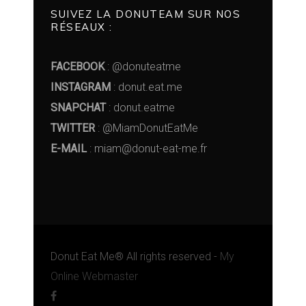
SUIVEZ LA DONUTEAM SUR NOS
RÉSEAUX :
FACEBOOK
: @donuteatme
INSTAGRAM
: donut.eat.me
SNAPCHAT
: donut.eatme
TWITTER
: @MiamDonutEatMe
E-MAIL
: miam@donut-eat-me.fr
Donut Eat Me® All rights reserved -
My
Online Webmaster