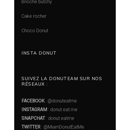
Brioche butchy
Cake rocher
Choco Donut
INSTA DONUT
SUIVEZ LA DONUTEAM SUR NOS
RÉSEAUX :
FACEBOOK
: @donuteatme
INSTAGRAM
: donut.eat.me
SNAPCHAT
: donut.eatme
TWITTER
: @MiamDonutEatMe