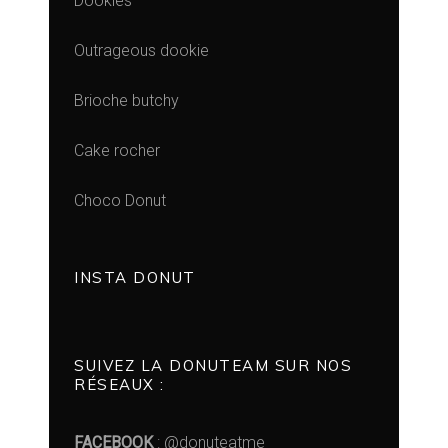
Dookies
Outrageous dookie
Brioche butchy
Cake rocher
Choco Donut
INSTA DONUT
SUIVEZ LA DONUTEAM SUR NOS
RÉSEAUX :
FACEBOOK
: @donuteatme