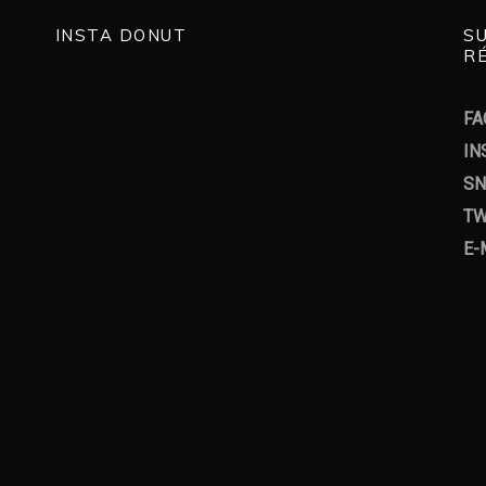
INSTA DONUT
S
RÉ
FA
IN
SN
TW
E-