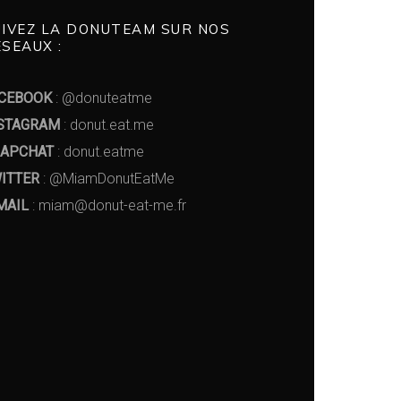
UIVEZ LA DONUTEAM SUR NOS
SEAUX :
CEBOOK
: @donuteatme
STAGRAM
: donut.eat.me
APCHAT
: donut.eatme
ITTER
: @MiamDonutEatMe
MAIL
: miam@donut-eat-me.fr