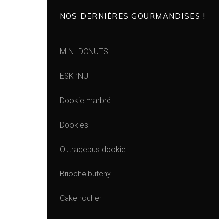
NOS DERNIÈRES GOURMANDISES !
MINI DONUTS
ESKI’NUT
Dookie marbré
Dookies
Outrageous dookie
Brioche butchy
Cake rocher