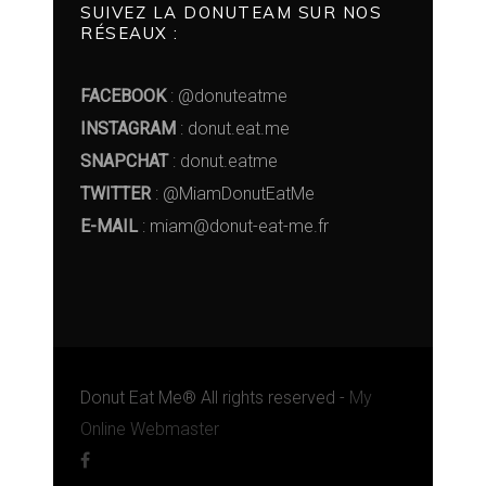
SUIVEZ LA DONUTEAM SUR NOS
RÉSEAUX :
FACEBOOK
: @donuteatme
INSTAGRAM
: donut.eat.me
SNAPCHAT
: donut.eatme
TWITTER
: @MiamDonutEatMe
E-MAIL
: miam@donut-eat-me.fr
Donut Eat Me® All rights reserved -
My
Online Webmaster