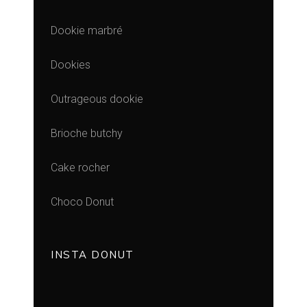
Dookie marbré
Dookies
Outrageous dookie
Brioche butchy
Cake rocher
Choco Donut
INSTA DONUT