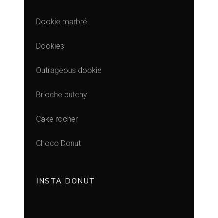
Dookie marbré
Dookies
Outrageous dookie
Brioche butchy
Cake rocher
Choco Donut
INSTA DONUT