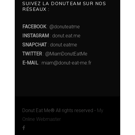
SUIVEZ LA DONUTEAM SUR NOS
RÉSEAUX :
FACEBOOK
: @donuteatme
INSTAGRAM
: donut.eat.me
SNAPCHAT
: donut.eatme
TWITTER
: @MiamDonutEatMe
E-MAIL
: miam@donut-eat-me.fr
Donut Eat Me® All rights reserved -
My
Online Webmaster