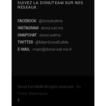
SUIVEZ LA DONUTEAM SUR NOS
RÉSEAUX :
FACEBOOK
: @donuteatme
INSTAGRAM
: donut.eat.me
SNAPCHAT
: donut.eatme
TWITTER
: @MiamDonutEatMe
E-MAIL
: miam@donut-eat-me.fr
Donut Eat Me® All rights reserved -
My
Online Webmaster