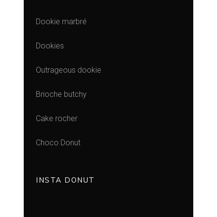
Dookie marbré
Dookies
Outrageous dookie
Brioche butchy
Cake rocher
Choco Donut
INSTA DONUT