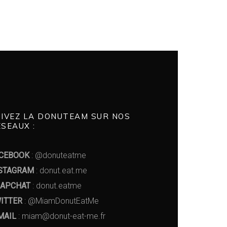
UIVEZ LA DONUTEAM SUR NOS
SEAUX :
CEBOOK
: @donuteatme
STAGRAM
: donut.eat.me
APCHAT
: donut.eatme
ITTER
: @MiamDonutEatMe
MAIL
: miam@donut-eat-me.fr