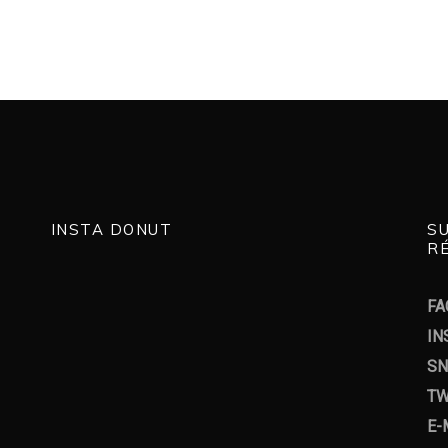
INSTA DONUT
S
RÉ
FA
IN
SN
TW
E-