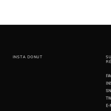
INSTA DONUT
S
RÉ
FA
IN
SN
TW
E-