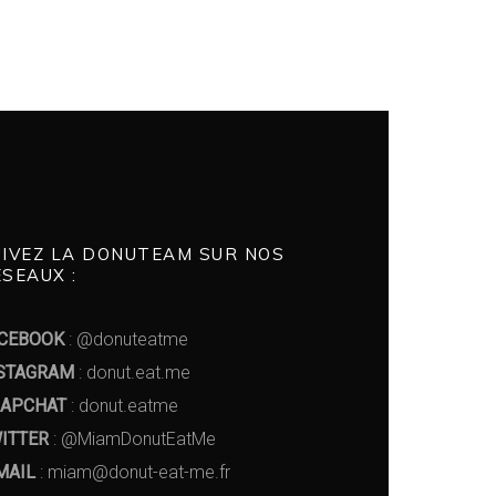
UIVEZ LA DONUTEAM SUR NOS
SEAUX :
CEBOOK
: @donuteatme
STAGRAM
: donut.eat.me
APCHAT
: donut.eatme
ITTER
: @MiamDonutEatMe
MAIL
: miam@donut-eat-me.fr