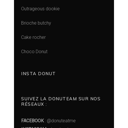
Outrageous dookie
Brioche butchy
Cake rocher
Choco Donut
INSTA DONUT
SUIVEZ LA DONUTEAM SUR NOS
RÉSEAUX :
FACEBOOK
: @donuteatme