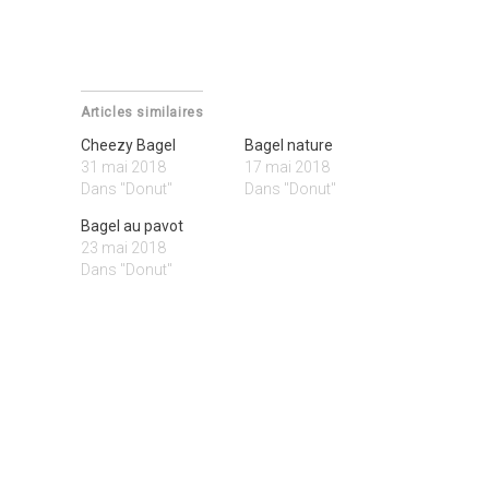
Articles similaires
Cheezy Bagel
Bagel nature
31 mai 2018
17 mai 2018
Dans "Donut"
Dans "Donut"
Bagel au pavot
23 mai 2018
Dans "Donut"