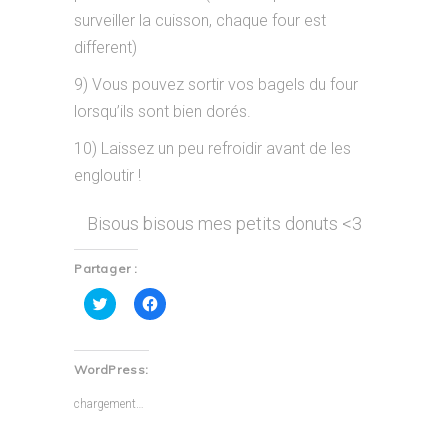
surveiller la cuisson, chaque four est
different)
9) Vous pouvez sortir vos bagels du four
lorsqu’ils sont bien dorés.
10) Laissez un peu refroidir avant de les
engloutir !
Bisous bisous mes petits donuts <3
Partager :
Cliquez
Cliquez
pour
pour
partager
partager
sur
sur
Twitter(ouvre
Facebook(ouvre
dans
dans
WordPress:
une
une
nouvelle
nouvelle
fenêtre)
fenêtre)
chargement…