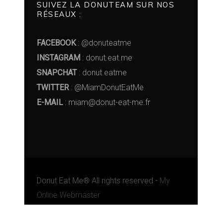
SUIVEZ LA DONUTEAM SUR NOS
RÉSEAUX :
FACEBOOK
: @donuteatme
INSTAGRAM
: donut.eat.me
SNAPCHAT
: donut.eatme
TWITTER
: @MiamDonutEatMe
E-MAIL
: miam@donut-eat-me.fr
Donut Eat Me® All rights reserved -
My
Online Webmaster