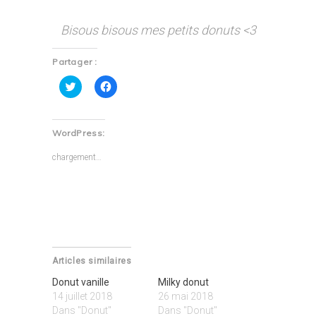
Bisous bisous mes petits donuts <3
Partager :
Cliquez
Cliquez
pour
pour
partager
partager
sur
sur
Twitter(ouvre
Facebook(ouvre
dans
dans
WordPress:
une
une
nouvelle
nouvelle
fenêtre)
fenêtre)
chargement…
Articles similaires
Donut vanille
Milky donut
14 juillet 2018
26 mai 2018
Dans "Donut"
Dans "Donut"