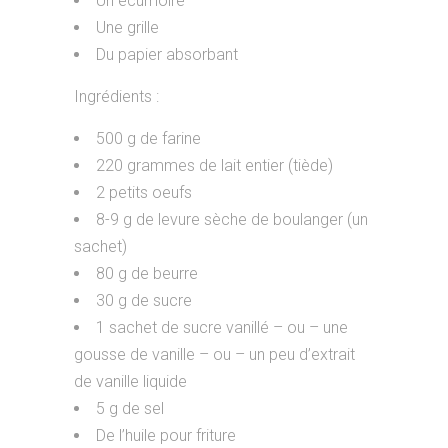
Un écumoire
Une grille
Du papier absorbant
Ingrédients :
500 g de farine
220 grammes de lait entier (tiède)
2 petits oeufs
8-9 g de levure sèche de boulanger (un
sachet)
80 g de beurre
30 g de sucre
1 sachet de sucre vanillé – ou – une
gousse de vanille – ou – un peu d’extrait
de vanille liquide
5 g de sel
De l’huile pour friture