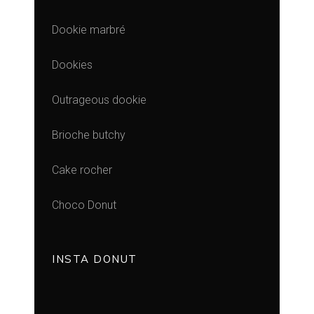
Dookie marbré
Dookies
Outrageous dookie
Brioche butchy
Cake rocher
Choco Donut
INSTA DONUT