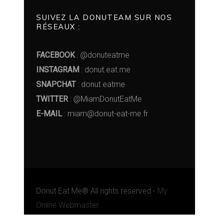
SUIVEZ LA DONUTEAM SUR NOS
RÉSEAUX :
FACEBOOK
: @donuteatme
INSTAGRAM
: donut.eat.me
SNAPCHAT
: donut.eatme
TWITTER
: @MiamDonutEatMe
E-MAIL
: miam@donut-eat-me.fr
Donut Eat Me® All rights reserved -
My
Online Webmaster