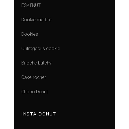
ESKI’NUT
Dookie marbré
Dookies
Outrageous dookie
Brioche butchy
Cake rocher
Choco Donut
INSTA DONUT