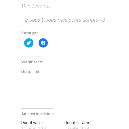
10 – Dévorez !!
Bisous bisous mes petits donuts <3
Partager :
Cliquez
Cliquez
pour
pour
partager
partager
sur
sur
Twitter(ouvre
Facebook(ouvre
dans
dans
WordPress:
une
une
nouvelle
nouvelle
fenêtre)
fenêtre)
chargement…
Articles similaires
Donut vanille
Donut caramel
14 juillet 2018
14 juillet 2018