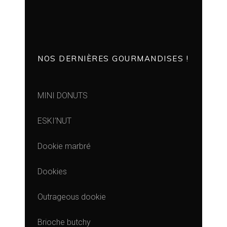
NOS DERNIÈRES GOURMANDISES !
MINI DONUTS
ESKI’NUT
Dookie marbré
Dookies
Outrageous dookie
Brioche butchy