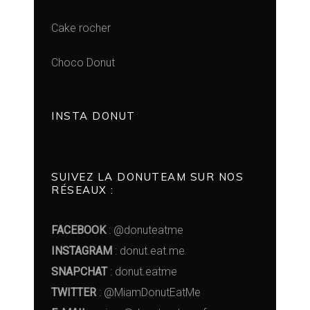
Cake rocher
Choco Donut
INSTA DONUT
SUIVEZ LA DONUTEAM SUR NOS
RÉSEAUX :
FACEBOOK
: @donuteatme
INSTAGRAM
: donut.eat.me
SNAPCHAT
: donut.eatme
TWITTER
: @MiamDonutEatMe