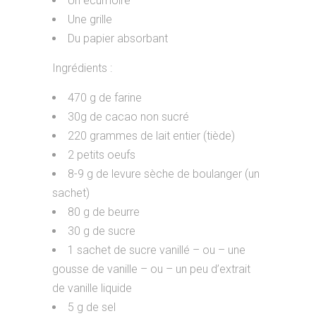
Un écumoire
Une grille
Du papier absorbant
Ingrédients :
470 g de farine
30g de cacao non sucré
220 grammes de lait entier (tiède)
2 petits oeufs
8-9 g de levure sèche de boulanger (un
sachet)
80 g de beurre
30 g de sucre
1 sachet de sucre vanillé – ou – une
gousse de vanille – ou – un peu d’extrait
de vanille liquide
5 g de sel