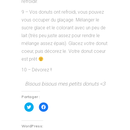
refroidir.
9 – Vos donuts ont refroidi, vous pouvez
vous occuper du glaçage. Mélanger le
sucre glace et le colorant avec un peu de
lait (très peu juste assez pour rendre le
mélange assez épais). Glacez votre donut
coeur, puis décorez le. Votre donut coeur
est prêt
10 – Dévorez !!
Bisous bisous mes petits donuts <3
Partager :
Cliquez
Cliquez
pour
pour
partager
partager
sur
sur
Twitter(ouvre
Facebook(ouvre
dans
dans
WordPress:
une
une