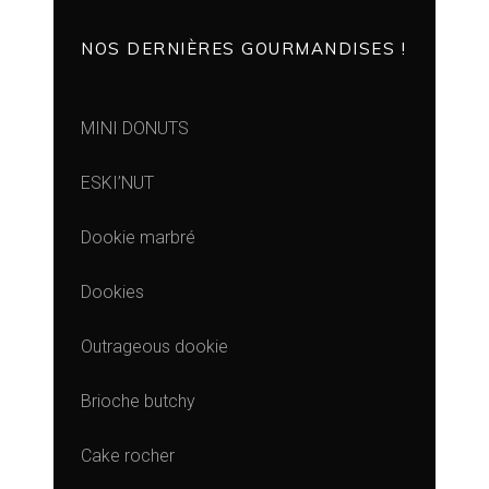
NOS DERNIÈRES GOURMANDISES !
MINI DONUTS
ESKI’NUT
Dookie marbré
Dookies
Outrageous dookie
Brioche butchy
Cake rocher