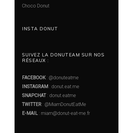
Choco Donut
INSTA DONUT
SUIVEZ LA DONUTEAM SUR NOS
RÉSEAUX :
FACEBOOK
: @donuteatme
INSTAGRAM
: donut.eat.me
SNAPCHAT
: donut.eatme
TWITTER
: @MiamDonutEatMe
E-MAIL
: miam@donut-eat-me.fr