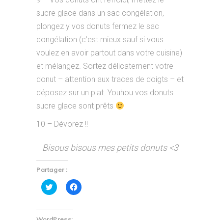
sucre glace dans un sac congélation,
plongez y vos donuts fermez le sac
congélation (c’est mieux sauf si vous
voulez en avoir partout dans votre cuisine)
et mélangez. Sortez délicatement votre
donut – attention aux traces de doigts – et
déposez sur un plat. Youhou vos donuts
sucre glace sont prêts
10 – Dévorez !!
Bisous bisous mes petits donuts <3
Partager :
Cliquez
Cliquez
pour
pour
partager
partager
sur
sur
Twitter(ouvre
Facebook(ouvre
dans
dans
WordPress: