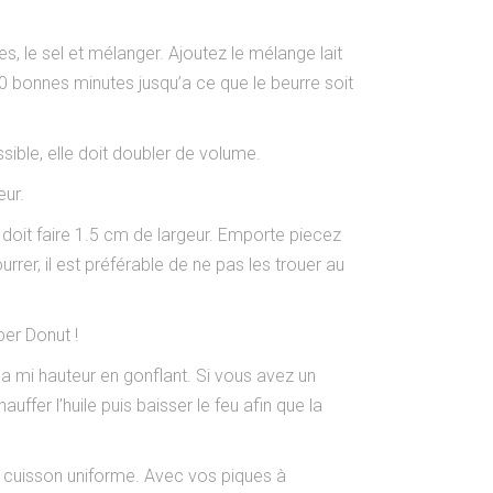
es, le sel et mélanger. Ajoutez le mélange lait
 10 bonnes minutes jusqu’a ce que le beurre soit
sible, elle doit doubler de volume.
eur.
le doit faire 1.5 cm de largeur. Emporte piecez
rrer, il est préférable de ne pas les trouer au
per Donut !
u’a mi hauteur en gonflant. Si vous avez un
ffer l’huile puis baisser le feu afin que la
une cuisson uniforme. Avec vos piques à