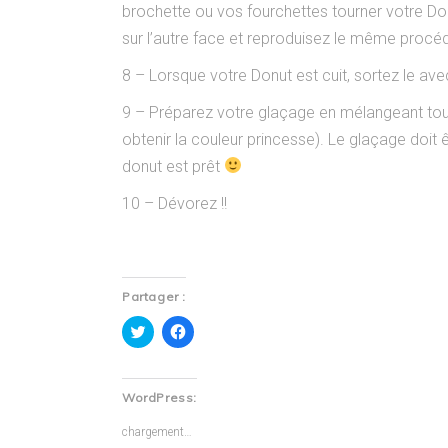
brochette ou vos fourchettes tourner votre Don
sur l’autre face et reproduisez le même procé
8 – Lorsque votre Donut est cuit, sortez le avec 
9 – Préparez votre glaçage en mélangeant tous l
obtenir la couleur princesse). Le glaçage doit ê
donut est prêt
10 – Dévorez !!
Partager :
Cliquez
Cliquez
pour
pour
partager
partager
sur
sur
Twitter(ouvre
Facebook(ouvre
dans
dans
WordPress:
une
une
nouvelle
nouvelle
fenêtre)
fenêtre)
chargement…