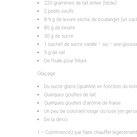
220 grammes de lait entier (tiède)
2 petits oeufs
8-9 g de levure sèche de boulanger (un sac
80 g de beurre
30 g de sucre
1 sachet de sucre vanillé – ou – une gousse d
5 g de sel
De l’huile pour friture
Glaçage:
Du sucre glace (quantité en fonction du no
Quelques gouttes de lait
Quelques gouttes d’arôme de fraise
Un peu de colorant rouge ou rose (en gel o
De la déco
1 – Commencez par faire chauffer légèrement vot