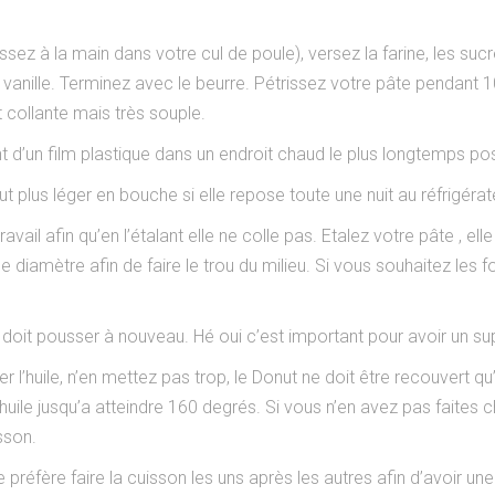
ssez à la main dans votre cul de poule), versez la farine, les sucr
 la vanille. Terminez avec le beurre. Pétrissez votre pâte pendant
 collante mais très souple.
 d’un film plastique dans un endroit chaud le plus longtemps pos
nut plus léger en bouche si elle repose toute une nuit au réfrigérat
vail afin qu’en l’étalant elle ne colle pas. Etalez votre pâte , el
 diamètre afin de faire le trou du milieu. Si vous souhaitez les fou
 doit pousser à nouveau. Hé oui c’est important pour avoir un su
r l’huile, n’en mettez pas trop, le Donut ne doit être recouvert q
le jusqu’a atteindre 160 degrés. Si vous n’en avez pas faites chau
sson.
je préfère faire la cuisson les uns après les autres afin d’avoir 