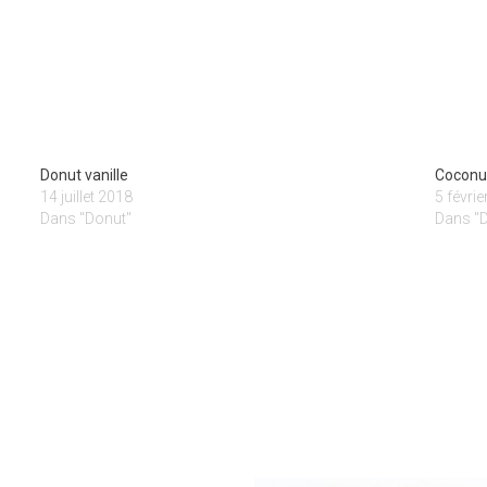
Donut vanille
Coconu
14 juillet 2018
5 févri
Dans "Donut"
Dans "