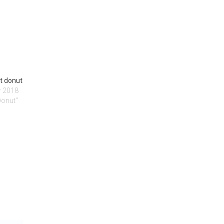
t donut
er 2018
Donut"