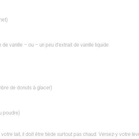
het)
e vanille – ou – un peu d’extrait de vanille liquide
mbre de donuts à glacer)
u poudre)
re lait, il doit être tiède surtout pas chaud. Versez-y votre le