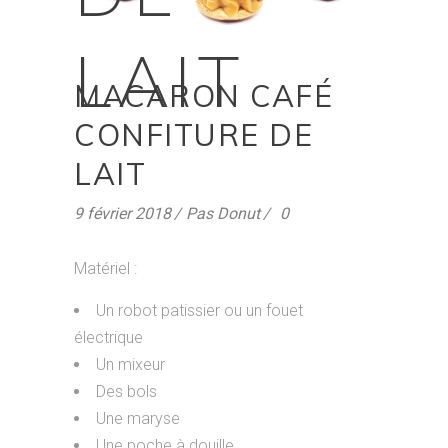
LAIT
MACARON CAFÉ
CONFITURE DE
LAIT
9 février 2018
Pas Donut
0
Matériel :
Un robot patissier ou un fouet
électrique
Un mixeur
Des bols
Une maryse
Une poche à douille