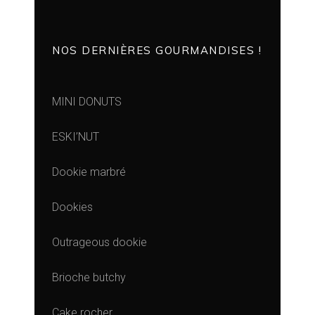
NOS DERNIÈRES GOURMANDISES !
MINI DONUTS
ESKI’NUT
Dookie marbré
Dookies
Outrageous dookie
Brioche butchy
Cake rocher