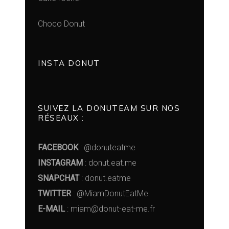
Choco Donut
INSTA DONUT
SUIVEZ LA DONUTEAM SUR NOS
RÉSEAUX :
FACEBOOK
: @donuteatme
INSTAGRAM
: donut.eat.me
SNAPCHAT
: donut.eatme
TWITTER
: @MiamDonutEatMe
E-MAIL
: miam@donut-eat-me.fr