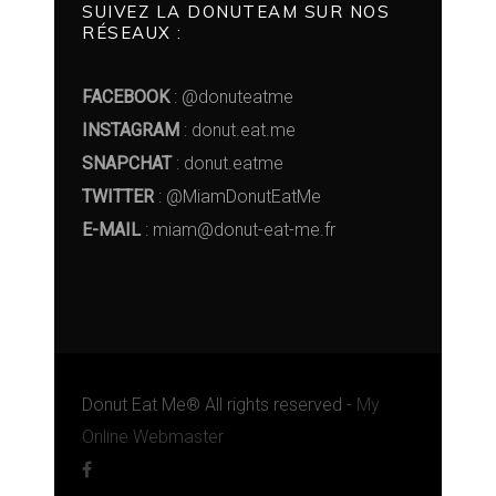
SUIVEZ LA DONUTEAM SUR NOS
RÉSEAUX :
FACEBOOK
: @donuteatme
INSTAGRAM
: donut.eat.me
SNAPCHAT
: donut.eatme
TWITTER
: @MiamDonutEatMe
E-MAIL
: miam@donut-eat-me.fr
Donut Eat Me® All rights reserved -
My
Online Webmaster