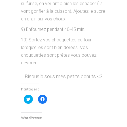
sulfurisé, en veillant à bien les espacer (ils
vont gonfler à la cuisson). Ajoutez le sucre
en grain sur vos choux.
9) Enfournez pendant 40-45 min.
10) Sortez vos chouquettes du four
lorsqu’elles sont bien dorées. Vos
chouquettes sont prêtes vous pouvez
dévorer !
Bisous bisous mes petits donuts <3
Partager :
Cliquez
Cliquez
pour
pour
partager
partager
sur
sur
Twitter(ouvre
Facebook(ouvre
dans
dans
WordPress:
une
une
nouvelle
nouvelle