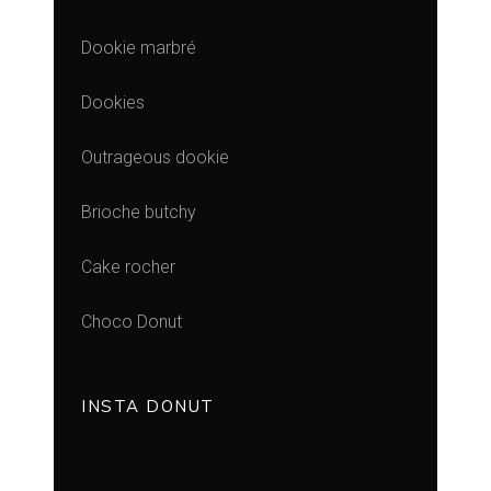
Dookie marbré
Dookies
Outrageous dookie
Brioche butchy
Cake rocher
Choco Donut
INSTA DONUT