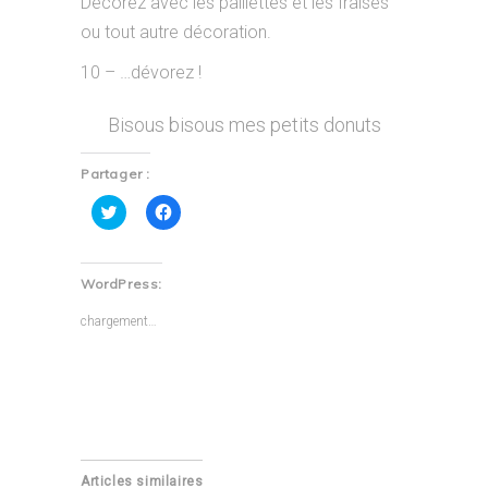
Décorez avec les paillettes et les fraises
ou tout autre décoration.
10 – …dévorez !
Bisous bisous mes petits donuts
Partager :
Cliquez
Cliquez
pour
pour
partager
partager
sur
sur
Twitter(ouvre
Facebook(ouvre
dans
dans
WordPress:
une
une
nouvelle
nouvelle
fenêtre)
fenêtre)
chargement…
Articles similaires