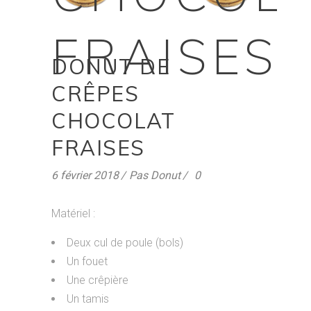
FRAISES
DONUT DE
CRÊPES
CHOCOLAT
FRAISES
6 février 2018
Pas Donut
0
Matériel :
Deux cul de poule (bols)
Un fouet
Une crêpière
Un tamis