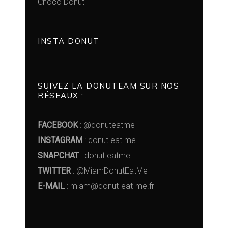
Choco Donut
INSTA DONUT
SUIVEZ LA DONUTEAM SUR NOS
RÉSEAUX :
FACEBOOK
: @donuteatme
INSTAGRAM
: donut.eat.me
SNAPCHAT
: donut.eatme
TWITTER
: @MiamDonutEatMe
E-MAIL
: miam@donut-eat-me.fr