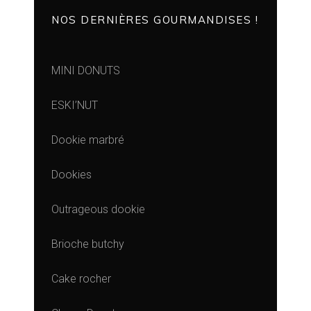
NOS DERNIÈRES GOURMANDISES !
MINI DONUTS
ESKI’NUT
Dookie marbré
Dookies
Outrageous dookie
Brioche butchy
Cake rocher